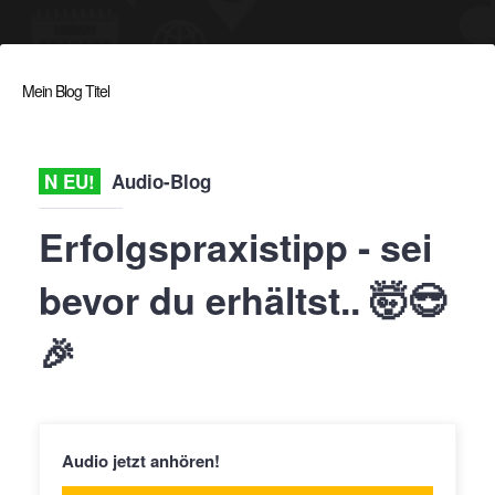
Mein Blog Titel
N EU!
Audio-Blog
Erfolgspraxistipp - sei
bevor du erhältst..
🤯😎
🎉
Audio jetzt anhören!