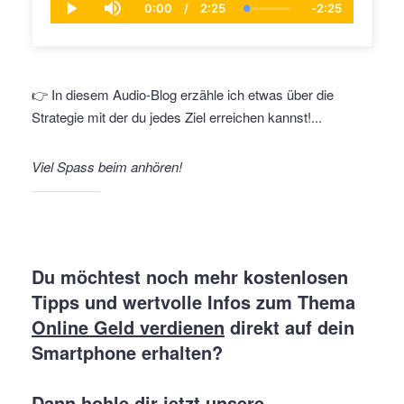
0:00
/
2:25
-
2:25
C
D
L
R
P
M
u
u
o
e
l
u
r
r
a
m
a
t
r
a
d
a
y
e
e
t
e
i
n
i
d
n
t
o
:
i
👉 In diesem Audio-Blog erzähle ich etwas über die
T
n
2
n
i
.
g
Strategie mit der du jedes Ziel erreichen kannst!...
m
6
T
e
5
i
%
m
e
Viel Spass beim anhören!
Du möchtest noch mehr kostenlosen
Tipps und wertvolle Infos zum Thema
Online Geld verdienen
direkt auf dein
Smartphone erhalten?
Dann hohle dir jetzt unsere