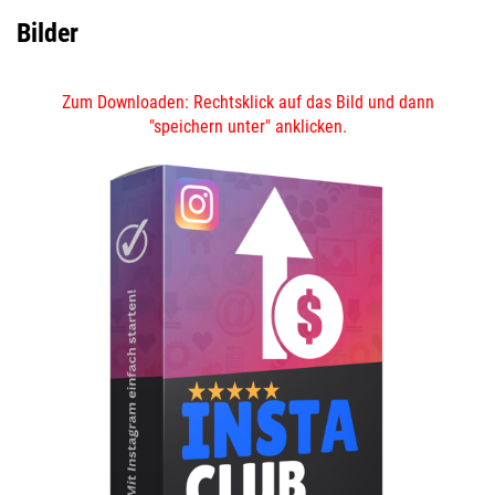
Bilder
Zum Downloaden: Rechtsklick auf das Bild und dann
DEIN
"speichern unter" anklicken.
AFFILIATE LINK
DEIN
DEIN AFFILIATE LINK
AFFILIATE LINK
P.S: