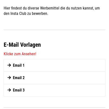
Hier findest du diverse Werbemittel die du nutzen kannst, um
den Insta Club zu bewerben.
E-Mail Vorlagen
Klicke zum Ansehen!
Email 1
Instagram bezahlt deine Rechnungen
Email 2
Betreff: Neue Instagram Provision für Dich!
Email 3
Betreff: Schau mal was ich gefunden habe!