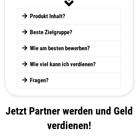
Produkt Inhalt?
Beste Zielgruppe?
Wie am besten bewerben?
Wie viel kann ich verdienen?
Fragen?
Falls du Werbung schalten möchtest,
hinterlegen dazu gerne deinen Conversion-
Jetzt Partner werden und Geld
Pixel in unserem Funnel!
verdienen!