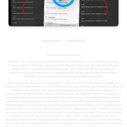
Impressum
|
Datenschutz
Disclaimer & rechtliche Hinweise
Diese Seite, das angebotene Training sowie alle enthaltenen Inhalte stehen in keiner Verbindung zu Google,
Facebook, Instagram, YouTube oder anderen genannten Plattformen. Es handelt sich weder um ein offizielles
Angebot noch um eine Empfehlung oder Partnerschaft seitens dieser Unternehmen. Alle genannten
Markennamen, Logos und Plattformen sind eingetragene Marken der jeweiligen Rechteinhaber und dienen
ausschließlich zur Veranschaulichung im Rahmen der inhaltlichen Darstellung.
Die Inhalte von dem der auf der Seite angepriesenen Produkt sowie dieser Website dienen ausschließlich zu
Bildungs- und Informationszwecken. Es werden keinerlei Zusicherungen, Garantien oder Versprechen in Bezug auf
Einkommen, geschäftlichen Erfolg oder konkrete Ergebnisse gemacht. Alle dargestellten Fallbeispiele,
Erfahrungsberichte oder Einnahmen stammen von Einzelpersonen und stellen keine typischen oder allgemein zu
erwartenden Resultate dar. Sie dienen ausschließlich der Veranschaulichung. Der tatsächliche Erfolg hängt von
zahlreichen individuellen Faktoren ab, einschließlich, aber nicht beschränkt auf Eigeninitiative, Fachkenntnisse,
Marktentwicklung, Umsetzungsstärke und persönliches Engagement. Frühere Erfolge sind nicht als Garantie für
zukünftige Ergebnisse zu verstehen. Jede Form unternehmerischer Tätigkeit ist mit Risiken verbunden. Die Inhalte
basieren auf persönlichen Erfahrungen und bewährten Strategien im Bereich künstliche Intelligenz sowie digitaler
Produkte. Es handelt sich dabei nicht um eine Finanz-, Steuer-, Rechts- oder Erfolgsberatung. Kunden sind
alleinverantwortlich für sämtliche unternehmerischen und persönlichen Entscheidungen sowie deren Umsetzung.
Alle auf dieser Website veröffentlichten Testimonials und Erfahrungsberichte geben ausschließlich die subjektiven