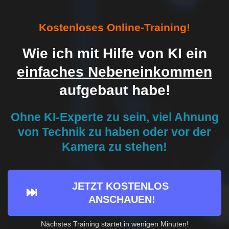
Kostenloses Online-Training!
Wie ich mit Hilfe von KI ein
einfaches Nebeneinkommen
aufgebaut habe!
Ohne KI-Experte zu sein, viel Ahnung
von Technik zu haben oder vor der
Kamera zu stehen!
JETZT KOSTENLOS 
ANSCHAUEN!
Nächstes Training startet in wenigen Minuten!