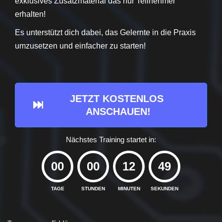
exklusives Zusatzmaterial das nur Teilnehmer
erhalten!
Es unterstützt dich dabei, das Gelernte in die Praxis
umzusetzen und einfacher zu starten!
JETZT KOSTENLOS 
ANSCHAUEN!
Nächstes Training startet in:
00
00
12
48
TAGE
STUNDEN
MINUTEN
SEKUNDEN