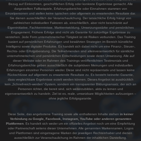
Bezug auf Einkommen, geschäftlichen Erfolg oder konkrete Ergebnisse gemacht. Alle
dargestellten Fallbeispiele, Erfahrungsberichte oder Einnahmen stammen von
Einzelpersonen und stellen keine typischen oder allgemein zu erwartenden Resultate dar.
Sie dienen ausschließlich der Veranschaulichung. Der tatsächliche Erfolg hängt von
zahlreichen individuellen Faktoren ab, einschließlich, aber nicht beschränkt auf
Eigeninitiative, Fachkenntnisse, Marktentwicklung, Umsetzungsstärke und persönliches
Engagement. Frühere Erfolge sind nicht als Garantie für zukünftige Ergebnisse zu
verstehen. Jede Form unternehmerischer Tätigkeit ist mit Risiken verbunden. Das Training
basiert auf persönlichen Erfahrungen und bewährten Strategien im Bereich künstliche
Intelligenz sowie digitaler Produkte. Es handelt sich dabei nicht um eine Finanz-, Steuer-,
Rechts- oder Erfolgsberatung. Die Teilnehmenden sind alleinverantwortlich für sämtliche
unternehmerischen und persönlichen Entscheidungen sowie deren Umsetzung. Alle auf
dieser Website oder im Rahmen des Trainings veröffentlichten Testimonials und
Erfahrungsberichte geben ausschließlich die subjektiven Meinungen und individuellen
Erfahrungen einzelner Personen wieder. Diese sind nicht repräsentativ und lassen keine
Rückschlüsse auf allgemein zu erwartende Resultate zu. Es besteht keinerlei Garantie,
dass vergleichbare Ergebnisse erzielt werden können. Dieses Angebot ist ausdrücklich
kein „Schnell-reich-werden“-System, sondern ein transparenter Bildungsansatz, der sich an
Personen richtet, die bereit sind, sich weiterzubilden, aktiv zu lernen und
eigenverantwortlich zu handeln. Ziel ist es, reale, umsetzbare Möglichkeiten aufzuzeigen –
ohne jegliche Erfolgsgarantie.
Diese Seite, das angebotene Training sowie alle enthaltenen Inhalte stehen
in keiner
Verbindung zu Google, Facebook, Instagram, YouTube oder anderen genannten
Plattformen
. Es handelt sich weder um ein offizielles Angebot noch um eine Empfehlung
oder Partnerschaft seitens dieser Unternehmen. Alle genannten Markennamen, Logos
und Plattformen sind eingetragene Marken der jeweiligen Rechteinhaber und dienen
ausschließlich zur Veranschaulichung im Rahmen der inhaltlichen Darstellung.