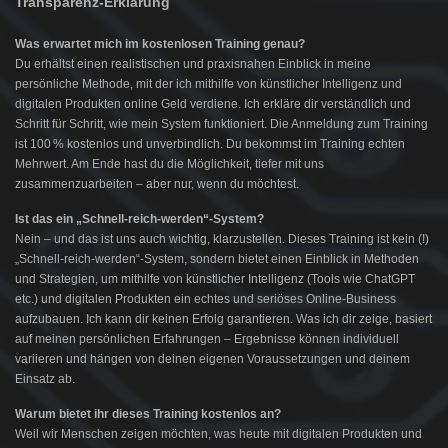
Transparenz-Erklärung
Was erwartet mich im kostenlosen Training genau?
Du erhältst einen realistischen und praxisnahen Einblick in meine
persönliche Methode, mit der ich mithilfe von künstlicher Intelligenz und
digitalen Produkten online Geld verdiene. Ich erkläre dir verständlich und
Schritt für Schritt, wie mein System funktioniert. Die Anmeldung zum Training
ist 100 % kostenlos und unverbindlich. Du bekommst im Training echten
Mehrwert. Am Ende hast du die Möglichkeit, tiefer mit uns
zusammenzuarbeiten – aber nur, wenn du möchtest.
Ist das ein „Schnell-reich-werden“-System?
Nein – und das ist uns auch wichtig, klarzustellen. Dieses Training ist kein (!)
„Schnell-reich-werden“-System, sondern bietet einen Einblick in Methoden
und Strategien, um mithilfe von künstlicher Intelligenz (Tools wie ChatGPT
etc.) und digitalen Produkten ein echtes und seriöses Online-Business
aufzubauen. Ich kann dir keinen Erfolg garantieren. Was ich dir zeige, basiert
auf meinen persönlichen Erfahrungen – Ergebnisse können individuell
variieren und hängen von deinen eigenen Voraussetzungen und deinem
Einsatz ab.
Warum bietet ihr dieses Training kostenlos an?
Weil wir Menschen zeigen möchten, was heute mit digitalen Produkten und