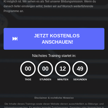
KI möglich ist. Wir sehen es als Teil unserer Bildungsmission. Wenn du
danach tiefer einsteigen willst, bieten wir auf Wunsch weiterführende
Programme an.
JETZT KOSTENLOS 
ANSCHAUEN!
Nächstes Training startet in:
00
00
12
48
TAGE
STUNDEN
MINUTEN
SEKUNDEN
Disclaimer & rechtliche Hinweise
Die Inhalte dieses Trainings sowie dieser Website dienen ausschließlich zu Bildungs- und
Informationszwecken. Es werden keinerlei Zusicherungen, Garantien oder Versprechen in