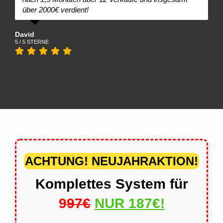
über 2000€ verdient!
David
5 / 5 STERNE
ACHTUNG! NEUJAHRAKTION!
Komplettes System für
9
97€
NUR 187€!