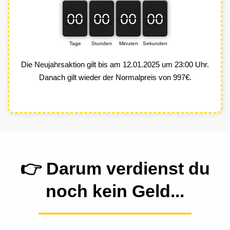
00
00
00
00
00
00
00
00
00
00
00
00
Tage
Stunden
Minuten
Sekunden
Die Neujahrsaktion gilt bis am 12.01.2025 um 23:00 Uhr.
Danach gilt wieder der Normalpreis von 997€.
👉
Darum verdienst du
noch kein Geld...