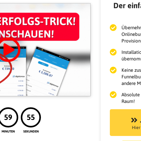
Der einf
Übernehm
Onlinebus
Provision
Installat
übernomm
Keine zus
Funnelbui
andere Ma
Absolute
Raum!
59
54
Hier
MINUTEN
SEKUNDEN