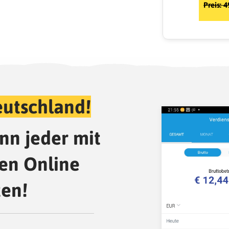
Preis: 
eutschland!
nn jeder mit
en Online
ten!