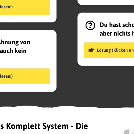
lesen!)
Du hast scho
aber nichts h
Ahnung von
auch kein
Lösung (Klicken um
lesen!)
s Komplett System - Die