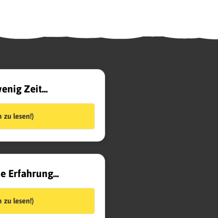
nig Zeit...
 zu lesen!)
e Erfahrung...
 zu lesen!)