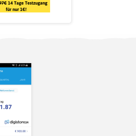
497€
14 Tage Testzugang
für nur 1€!