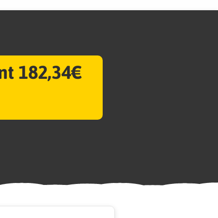
nt 182,34€