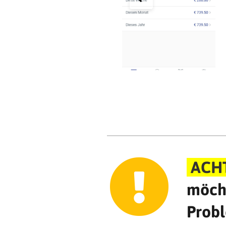
ACH
möcht
Probl