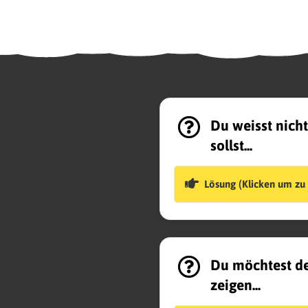
Du weisst nicht
sollst...
Lösung (Klicken um zu 
Du möchtest de
zeigen...