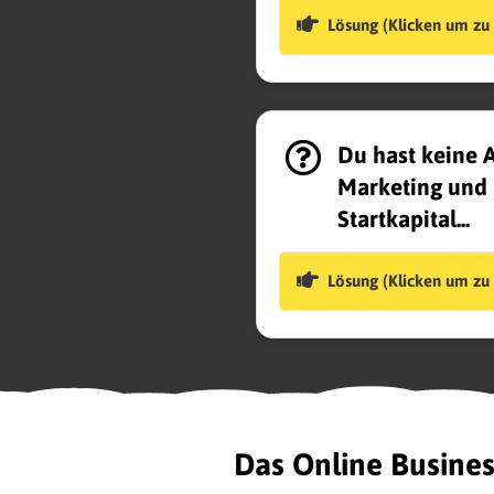
Lösung (Klicken um zu 
Du hast keine 
Marketing und 
Startkapital...
Lösung (Klicken um zu 
Das Online Busines