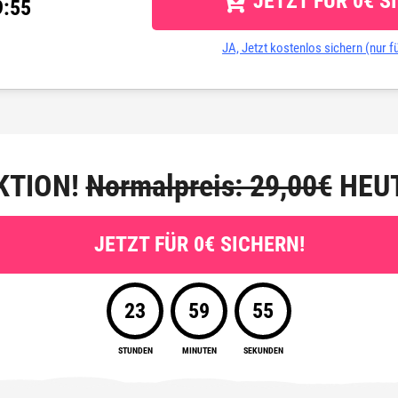
JETZT FÜR 0€ S
9
55
JA, Jetzt kostenlos sichern (nur fü
KTION!
Normalpreis: 29,00€
HEUT
JETZT FÜR 0€ SICHERN!
23
59
55
STUNDEN
MINUTEN
SEKUNDEN