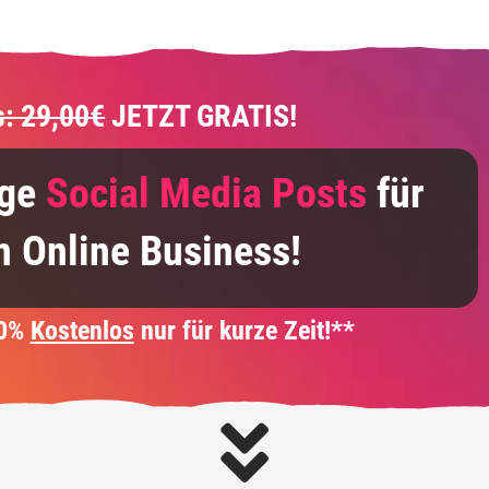
s: 29,00€
JETZT GRATIS!
ige
Social Media Posts
für
n Online Business!
00%
Kostenlos
nur für kurze Zeit!**