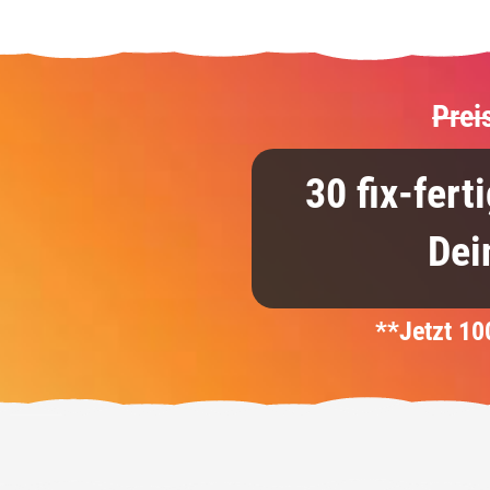
Prei
30 fix-fert
Dei
**Jetzt 1