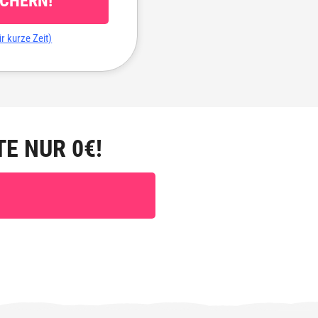
ICHERN!
r kurze Zeit)
E NUR 0€!