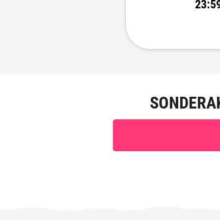
23
5
SONDERA